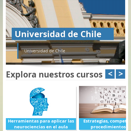
Universidad de Chile
Universidad de Chile
Explora nuestros cursos
<
>
Herramientas para aplicar las
Estrategias, compete
neurociencias en el aula
procedimientos en