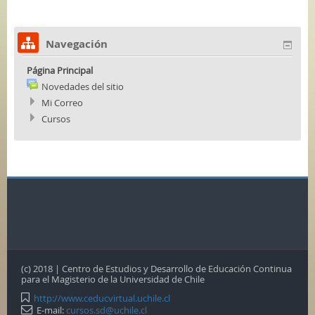
en
comprensión lect
INFO
INFO
Navegación
Página Principal
Novedades del sitio
Mi Correo
Cursos
(c) 2018 | Centro de Estudios y Desarrollo de Educación Continua
para el Magisterio de la Universidad de Chile
http://www.ceducvirtual.uchile.cl
E-mail:
cursos.sd@uchile.cl